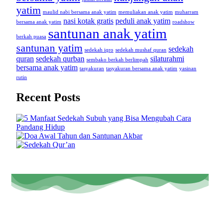
yatim
maulid nabi bersama anak yatim
memuliakan anak yatim
muharram
nasi kotak gratis
peduli anak yatim
bersama anak yatim
roadshow
santunan anak yatim
berkah puasa
santunan yatim
sedekah
sedekah iqro
sedekah mushaf quran
quran
sedekah qurban
silaturahmi
sembako berkah berlimpah
bersama anak yatim
tasyakuran
tasyakuran bersama anak yatim
yasinan
rutin
Recent Posts