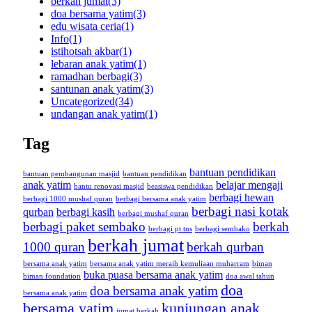
berkah jumat
(3)
doa bersama yatim
(3)
edu wisata ceria
(1)
Info
(1)
istihotsah akbar
(1)
lebaran anak yatim
(1)
ramadhan berbagi
(3)
santunan anak yatim
(3)
Uncategorized
(34)
undangan anak yatim
(1)
Tag
bantuan pendidikan
bantuan pembangunan masjid
bantuan pendidikan
anak yatim
belajar mengaji
bantu renovasi masjid
beasiswa pendidikan
berbagi hewan
berbagi 1000 mushaf quran
berbagi bersama anak yatim
berbagi nasi kotak
qurban
berbagi kasih
berbagi mushaf quran
berbagi paket sembako
berkah
berbagi pt tns
berbagi sembako
berkah jumat
1000 quran
berkah qurban
bersama anak yatim
bersama anak yatim meraih kemuliaan muharram
biman
buka puasa bersama anak yatim
biman foundation
doa awal tahun
doa
doa bersama anak yatim
bersama anak yatim
bersama yatim
kunjungan anak
jumat berkah